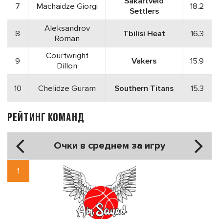
Sakartvelo
7
Machaidze Giorgi
18.2
Settlers
Aleksandrov
8
Tbilisi Heat
16.3
Roman
Courtwright
9
Vakers
15.9
Dillon
10
Chelidze Guram
Southern Titans
15.3
РЕЙТИНГ КОМАНД
Очки в среднем за игру
1