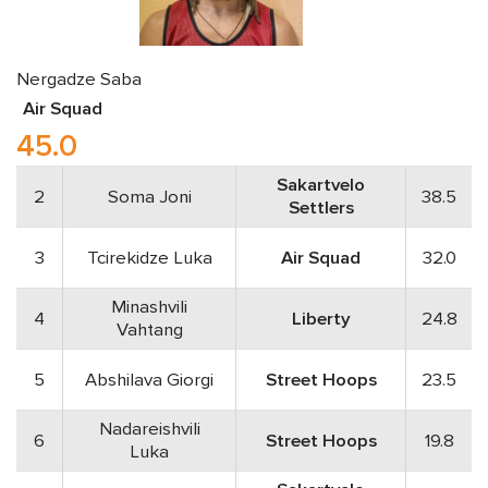
Nergadze Saba
Air Squad
45.0
Sakartvelo
2
Soma Joni
38.5
Settlers
3
Tcirekidze Luka
Air Squad
32.0
Minashvili
4
Liberty
24.8
Vahtang
5
Abshilava Giorgi
Street Hoops
23.5
Nadareishvili
6
Street Hoops
19.8
Luka