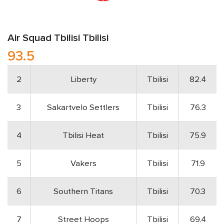
Air Squad
Tbilisi
Tbilisi
93.5
2
Liberty
Tbilisi
82.4
3
Sakartvelo Settlers
Tbilisi
76.3
4
Tbilisi Heat
Tbilisi
75.9
5
Vakers
Tbilisi
71.9
6
Southern Titans
Tbilisi
70.3
7
Street Hoops
Tbilisi
69.4