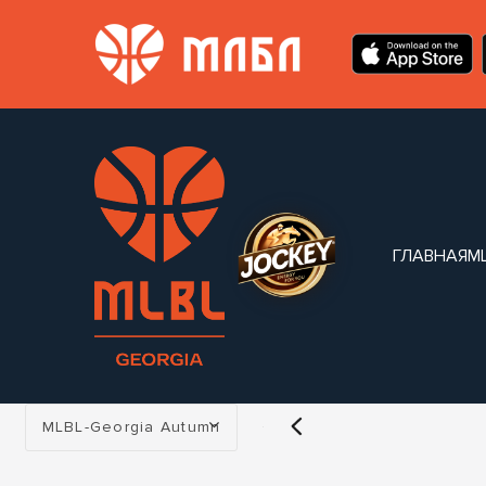
ГЛАВНАЯ
M
Турнир:
MLBL-Georgia Autumn