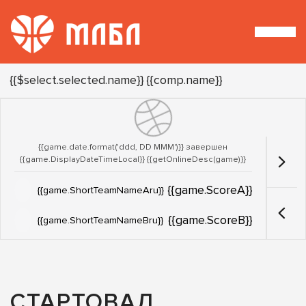
Турнир:
{{$select.selected.name}}
{{comp.name}}
{{game.date.format('ddd, DD MMM')}} завершен
{{game.DisplayDateTimeLocal}}
{{getOnlineDesc(game)}}
{{game.ScoreA}}
{{game.ShortTeamNameAru}}
{{game.ScoreB}}
{{game.ShortTeamNameBru}}
СТАРТОВАЛ