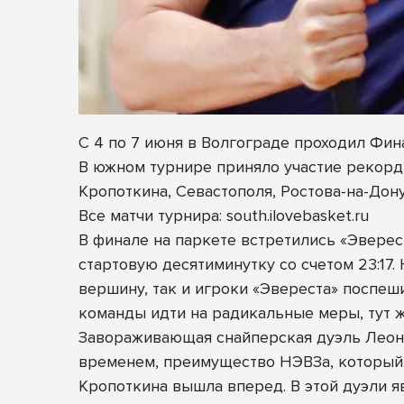
С 4 по 7 июня в Волгограде проходил Ф
В южном турнире приняло участие рекорд
Кропоткина, Севастополя, Ростова-на-Дон
Все матчи турнира: south.ilovebasket.ru
В финале на паркете встретились «Эверес
стартовую десятиминутку со счетом 23:17
вершину, так и игроки «Эвереста» поспе
команды идти на радикальные меры, тут 
Завораживающая снайперская дуэль Леон
временем, преимущество НЭВЗа, который 
Кропоткина вышла вперед. В этой дуэли я