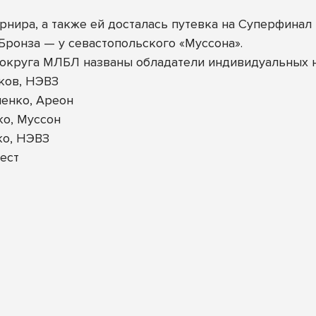
урнира, а также ей досталась путевка на Суперфин
ронза — у севастопольского «Муссона».
округа МЛБЛ названы обладатели индивидуальных 
ков, НЭВЗ
енко, Ареон
ко, Муссон
ко, НЭВЗ
ест