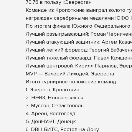
79:76 в пользу «Эвереста».
Команде из Кропоткина выиграл золото т
награжден серебряными медалями ЮФО. Б
По итогам финала Южного Федерального 
Лучший разыгрывающий: Роман Черничен
Лучший атакующий защитник: Артем Казач
Лучший легкий форвард: Георгий Бабачен
Лучший тяжелый форвард: Павел Крящен
Лучший центровой: Кирилл Парилов, Эвер
MVP — Валерий Лиходей, Эвереста
Итого турнирное положение команд
1. Эверест, Кропоткин
2. НЭВЗ, Новочеркасск
3. Муссон, Севастополь
4. Ареон, Волгоград
5. ДонНУЭТ, Донецк
6. DBI | БИТС, Ростов-на-Дону