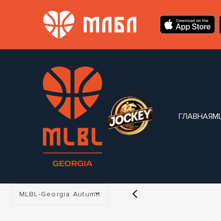
ГЛАВНАЯ
M
Турнир:
MLBL-Georgia Autumn