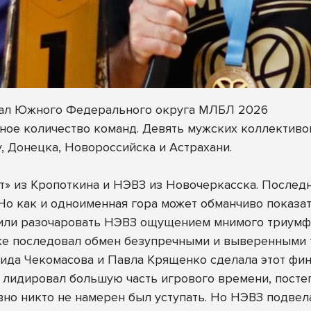
инал Южного Федерального округа МЛБЛ 2026
ное количество команд. Девять мужских коллективов
у, Донецка, Новороссийска и Астрахани.
т» из Кропоткина и НЭВЗ из Новочеркасска. Послед
. Но как и одноименная гора может обманчиво показ
шили разочаровать НЭВЗ ощущением мнимого триумф
же последовал обмен безупречными и выверенными т
ида Чекомасова и Павла Крященко сделала этот фин
лидировал большую часть игрового времени, постеп
вно никто не намерен был уступать. Но НЭВЗ подвела