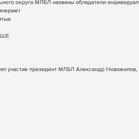
ьного округа МЛБЛ названы обладатели индивидуал
ачермет
ятые
ОШЕ
ял участие президент МЛБЛ Александр Новожилов, к