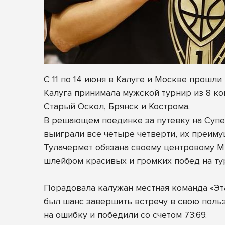
С 11 по 14 июня в Калуге и Москве прош
Калуга принимала мужской турнир из 8 ком
Старый Оскол, Брянск и Кострома.
В решающем поединке за путевку на Супе
выиграли все четыре четверти, их преиму
Тулачермет обязана своему центровому Ми
шлейфом красивых и громких побед на ту
Порадовала калужан местная команда «Эта
был шанс завершить встречу в свою польз
на ошибку и победили со счетом 73:69.