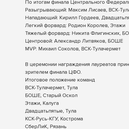
По итогам финала Центрального Федерал
Разыгрывающий: Максим Лисаев, ВСК-Тул
Нападающий: Кирилл Гордеев, Двадцатьп
Легкий форвард: Родион Королев, Этажи
Тяжелый форвард: Никита Флигинских, Б
Центровой: Александр Литвяков, БОШЕ
MVP: Михаил Соколов, ВСК-Тулачермет
В церемонии награждения лауреатов прин
зрителем финала ЦФО.
Итоговое положение команд
ВСК-Тулачермет, Тула
БОШЕ, Старый Оскол
Этажи, Калуга
Двадцатьпятые, Тула
КСК-Русь-КГУ, Кострома
СберЛиК, Рязань