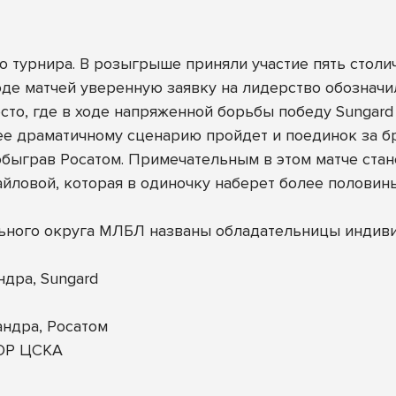
 турнира. В розыгрыше приняли участие пять столич
оде матчей уверенную заявку на лидерство обознач
сто, где в ходе напряженной борьбы победу Sungar
ее драматичному сценарию пройдет и поединок за бр
 обыграв Росатом. Примечательным в этом матче ст
вой, которая в одиночку наберет более половины 
ьного округа МЛБЛ названы обладательницы индив
дра, Sungard
ндра, Росатом
ОР ЦСКА