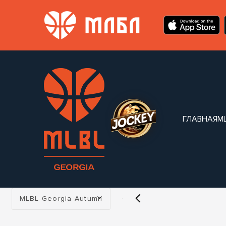
ГЛАВНАЯ
M
Турнир:
MLBL-Georgia Autumn