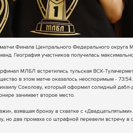
ли матчи Финала Центрального Федерального округа
анд. География участников получилась максимально 
рфинал МЛБЛ встретились тульская ВСК-Тулачермет
щество в этом матче оказалось неоспоримым - 73:54.
хаилу Соколову, который оформил солидный дабл-даб
рнире занимает второе место.
жи», взявшая бронзу в схватке с «Двадцатьпятыми».
у, но два промаха со штрафной перевели встречу в о